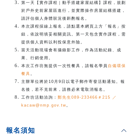
第一天【實作課程｜動手搭建家屋結構】課程，規劃
於戶外史前家屋區進行，並實際操作房屋結構搭建，
請評估個人身體狀況後斟酌報名。
本次課程採線上報名，請點選本網頁上方「報名」按
鈕，依說明填妥相關資訊。第一天包含實作課程，需
提供個人資料以利投保意外險。
當天活動現場會有攝錄影工作，作為活動紀錄、成
果、行銷使用。
本次工作坊無提供一次性餐具，請報名學員
自備環保
餐具
。
主辦單位將於10月9日以電子郵件寄發活動通知。報
名後，若不克前來，請務必來電取消報名。
工作坊活動洽詢：
鄭先生089-233466＃215 ／
kacaw@nmp.gov.tw
。
報名須知