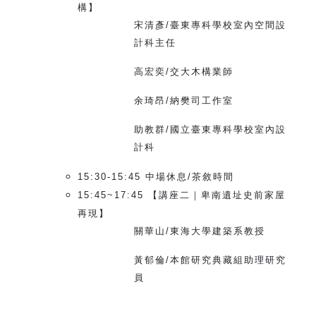
構】
宋清彥/臺東專科學校室內空間設
計科主任
高宏奕/交大木構業師
余琦昂/納樊司工作室
助教群/國立臺東專科學校室內設
計科
15:30-15:45
中場休息/茶敘時間
15:45~17:45
【講座二｜卑南遺址史前家屋
再現】
關華山/東海大學建築系教授
黃郁倫/本館研究典藏組助理研究
員