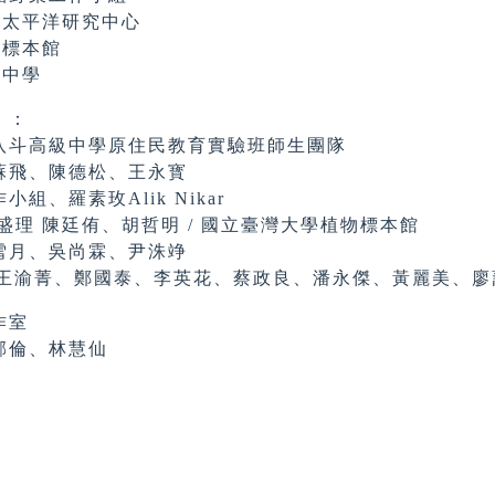
平洋研究中心
標本館
中學
）：
八斗高級中學原住民教育實驗班師生團隊
蘇飛、陳德松、王永寳
組、羅素玫Alik Nikar
康盛理 陳廷侑、胡哲明 / 國立臺灣大學植物標本館
吳雪月、吳尚霖、尹洙竫
an/王渝菁、鄭國泰、李英花、蔡政良、潘永傑、黃麗美、
作室
郁倫、林慧仙