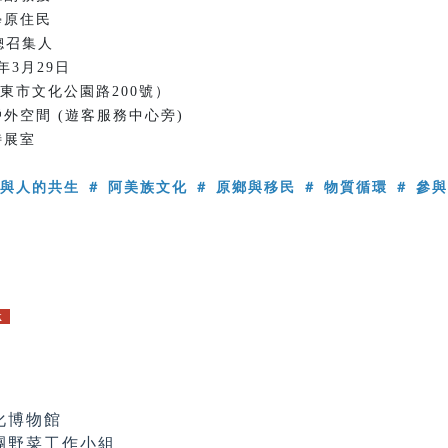
學原住民
召集人
6年3月29日
東市文化公園路200號）
外空間 (遊客服務中心旁)
特展室
與人的共生 ＃ 阿美族文化 ＃ 原鄉與移民 ＃ 物質循環 ＃ 參
k
化博物館
團野菜工作小組