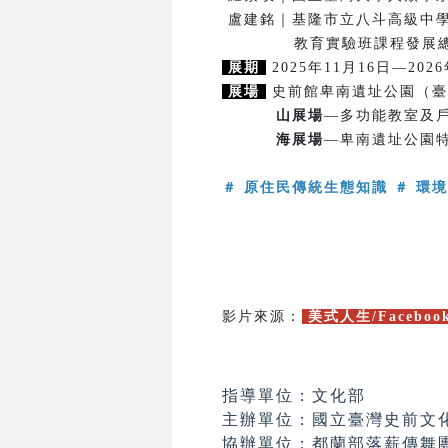
盧建銘｜基隆市立八斗高級中
教育實驗班課程發展總
展期
2025年11月16日—202
展場
史前館卑南遺址公園（臺
山展場
—多功能教室及戶
海展場
—卑南遺址公園
＃ 原住民傳統生態知識 ＃ 環境
影片來源：
美式人生/Faceboo
指導單位：文化部
主辦單位：國立臺灣史前文
協辦單位：都蘭部落薪傳舞