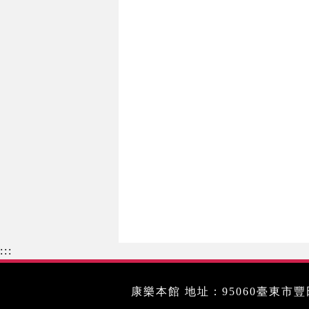
:::
康樂本館 地址：95060臺東市豐田