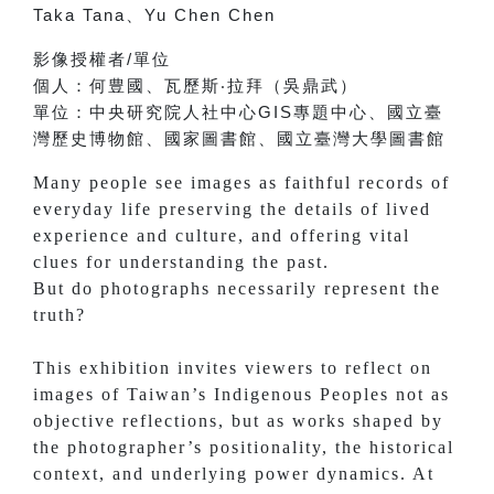
Taka Tana
、
Yu Chen Chen
影像授權者
/
單位
個人：
何豊國、
瓦歷斯‧拉拜（吳鼎武）
單位：
中央研究院人社中心
GIS
專題中心、
國立臺
灣歷史博物館、
國家圖書館、
國立臺灣大學圖書館
Many people see images as faithful records of
everyday life preserving the details of lived
experience and culture, and offering vital
clues for understanding the past.
But do photographs necessarily represent the
truth?
This exhibition invites viewers to reflect on
images of Taiwan’s Indigenous Peoples not as
objective reflections, but as works shaped by
the photographer’s positionality, the historical
context, and underlying power dynamics. At