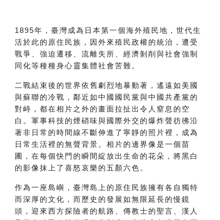
1895
年，臺灣成為日本第一個海外殖民地，世代生
活於此的原住民族，因外來殖民政權的統治，遭受
戰爭、強迫遷移、流離失所、經濟剝削與社會強制
同化等種種身心靈集體社會苦難。
二戰結束後的世界依舊劇烈地暴動著，遙遠如美國
與蘇聯的冷戰，鄰近如中國國民黨與中國共產黨的
對峙，都在相片之外的畫面拉扯出令人窒息的空
白。軍事科技的煙硝味與國際外交的爆炸聲彷彿沿
著非日常的時間線不斷伸進了寧靜的照片裡，成為
日常生活裡的無聲背景。相片的邊界像是一個苗
圃，在每個快門的瞬間綻放出生命的花朵，將黑白
的影像抹上了喜怒哀樂的五顏六色。
作為一座島嶼，臺灣島上的原住民族擁有各自獨特
而深厚的文化，而歷史的發展如無限延長的慢鏡
頭，迎來西方探險者的航路、傳教士的聖言、漢人