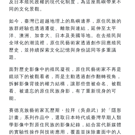
及日本殖民政權的現代化制度，為這座島嶼帶來不
同的文化景觀。
如今，臺灣已超越地理上的島嶼邊界，原住民族的
族群經驗也透過遷徙、離散與連結，延伸至太平
洋、澳洲、加拿大、日本及美國等地。在去殖民與
全球化的潮流裡，原住民藝術家透過創作回應殖民
歷史，並持續探索文化記憶與身份認同等多重議
題。
面對歷史影像中的殖民凝視，原住民藝術家不再是
鏡頭下的被觀看者，而是主動透過創作翻轉視角，
拆解影像背後的權力結構，讓那些曾被命名、被觀
看、被遺忘的原住民族身影，有了重新現身的可
能。
賽德克族藝術家瓦歷斯・拉拜（吳鼎武）於「隱形
計畫」系列作品中，選取日本時代或臺灣早期人類
學影像中對原住民族的影像紀錄，結合當代新媒體
的實驗性操作與技術應用，覆蓋並抹除畫面中的人