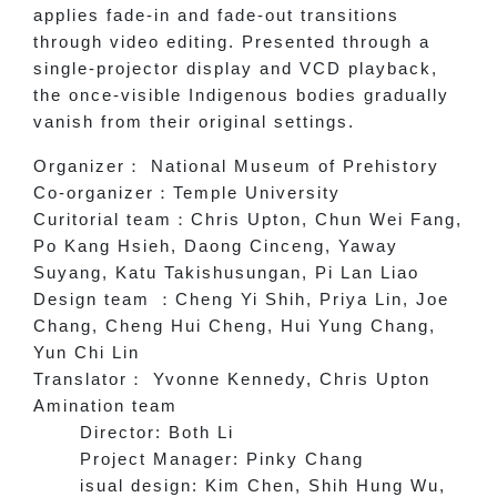
applies fade-in and fade-out transitions
through video editing. Presented through a
single-projector display and VCD playback,
the once-visible Indigenous bodies gradually
vanish from their original settings.
Organizer
：
National Museum of Prehistory
Co-organizer
：
Temple University
Curitorial team
：
Chris Upton, Chun Wei Fang,
Po Kang Hsieh, Daong Cinceng, Yaway
Suyang, Katu Takishusungan, Pi Lan Liao
Design team
：
Cheng Yi Shih, Priya Lin, Joe
Chang, Cheng Hui Cheng, Hui Yung Chang,
Yun Chi Lin
Translator
：
Yvonne Kennedy, Chris Upton
Amination team
Director: Both Li
Project Manager: Pinky Chang
isual design: Kim Chen, Shih Hung Wu,