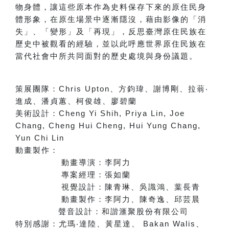
物身體，讓這些原本作為史料保存下來的原住民身
體形象，在原生場景中逐漸隱沒，藉由影像的「消
失」、「變形」及「再現」，反思臺灣原住民族在
歷史中被觀看的經驗，並以此呼應世界原住民族在
當代社會中所共同面對的歷史處境與身份議題。
策展團隊：
Chris Upton
、方鈞瑋、謝博剛、拉蓊
‧
進成、潘貞蕙、柯俊雄、廖碧蘭
美術設計：
Cheng Yi Shih, Priya Lin, Joe
Chang, Cheng Hui Cheng, Hui Yung Chang,
Yun Chi Lin
動畫製作：
動畫導演：李阿力
專案經理：張如蘭
視覺設計：陳青琳、吳識鴻、葉長青
動畫製作：李阿力、陳奇逸、邱芸晨
聲音設計：和諧滙聚股份有限公司
特別感謝：
尤瑪
‧
達陸、黃星達
、
Bakan Walis
、