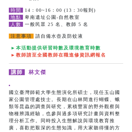
時間
14：00~16：00 (13：30報到)
地點
卑南遺址公園-自然教室
人數
一般民眾 25 名、教師 5 名
注意事項
請自備水壺及防蚊液
►本活動提供研習時數及環境教育時數
►教師請至全國教師在職進修資訊網報名
講師
林文傑
國立臺灣師範大學生態演化所碩士，現任玉山國
家公園管理處技士。長期在山林間進行蝴蝶、蛾
類等昆蟲的調查與研究，累積豐富的野外觀察與
物種辨識經驗，也參與過多項研究計畫與資料整
理分析工作。同時投入生態解說與環境教育推
廣，喜歡把艱深的生態知識，用大家聽得懂的方