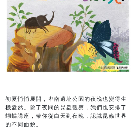
初夏悄悄展開，卑南遺址公園的夜晚也變得生
機盎然。除了夜間的昆蟲觀察，我們也安排了
蝴蝶講座，帶你從白天到夜晚，認識昆蟲世界
的不同面貌。