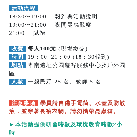
活動流程
18:30〜19:00 報到與活動說明
19:00〜21:00 夜間昆蟲觀察
21:00 賦歸
收費
每人100元
(現場繳交)
時間
19：00~21：00 (18：30報到)
地點
卑南遺址公園遊客服務中心及戶外園
區
人數
一般民眾 25 名、教師 5 名
注意事項
學員請自備手電筒、水壺及防蚊
液，並穿著長袖衣物。請勿攜帶昆蟲箱。
►本活動提供研習時數及環境教育時數2小
時