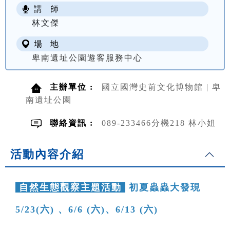
講 師
NT$ 100
林文傑
場 地
卑南遺址公園遊客服務中心
主辦單位 :
國立國灣史前文化博物館 | 卑
南遺址公園
聯絡資訊 :
089-233466分機218 林小姐
活動內容介紹
自然生態觀察主題活動
初夏蟲蟲大發現
5/23(六) 、6/6 (六)、6/13 (六)