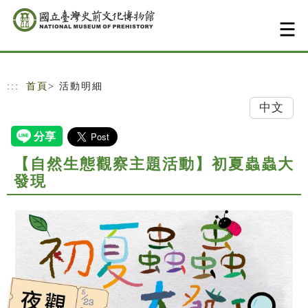
跳到主要內容
網站導覽
:::
首頁
> 活動明細
中文
【自然生態觀察主題活動】初夏蟲蟲大
發現