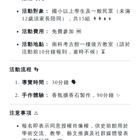
活動對象：
國小以上學生及一般民眾（未滿
12歲須家長陪同），共15組 👨‍👩‍👧‍👦
活動費用：
免費參加 🆓
活動地點：
南科考古館一樓後方教室（請於
活動前10分鐘報到，逾時不候）⏳
活動流程
👣
導覽時間：
30分鐘 🗣️
手作體驗：
香氛擴香石製作，90分鐘 ✨
注意事項
⚠️
報名即表示同意授權肖像權，供史前館用於
學術交流、教學、藝文推廣及社群媒體發表