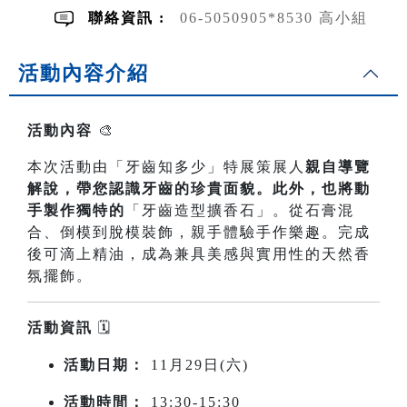
聯絡資訊 :
06-5050905*8530 高小組
活動內容介紹
活動內容
🎨
本次活動由「牙齒知多少」特展策展人
親自導覽
解說，帶您認識牙齒的珍貴面貌。此外，也將動
手製作獨特的
「牙齒造型擴香石」。從石膏混
合、倒模到脫模裝飾，親手體驗手作樂趣。完成
後可滴上精油，成為兼具美感與實用性的天然香
氛擺飾。
活動資訊
🗓️
活動日期：
11月29日(六)
活動時間：
13:30-15:30