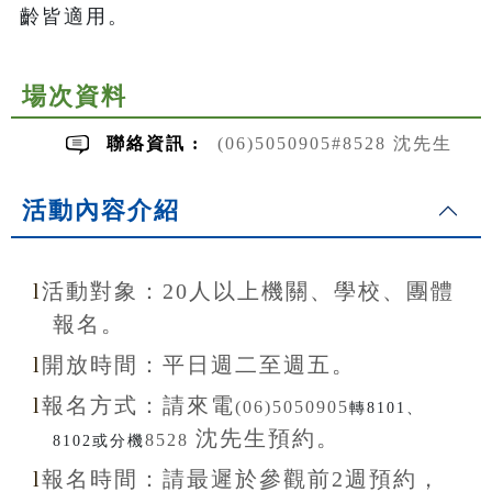
齡皆適用。
場次資料
聯絡資訊 :
(06)5050905#8528 沈先生
活動內容介紹
l
活動對象：20
人以上機關、學校、團體
報名。
l
開放
時間：
平日週二至
週五。
l
報名方式：
請來電
(06)5050905
轉8101、
沈先生
預約。
8528
8102或分機
l
報名
時間：
請最遲於參觀前
2
週預約，