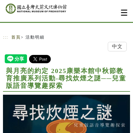
跳到主要內容
網站導覽
:::
首頁
> 活動明細
中文
與月亮的約定 2025康樂本館中秋節教
育推廣系列活動-尋找炊煙之謎──兒童
版語音導覽趣探索