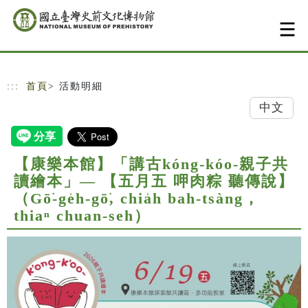
跳到主要內容
網站導覽
:::
首頁
> 活動明細
中文
【康樂本館】「講古kóng-kóo-親子共
讀繪本」— 【五月五 呷肉粽 聽傳說】
（Gō͘-ge̍h-gō͘, chia̍h bah-tsàng，
thiaⁿ chuan-seh）