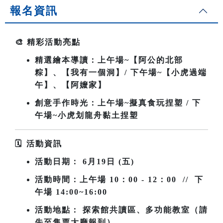
報名資訊
🎨
精彩活動亮點
精選繪本導讀：上午場~
【阿公的北部
粽】、【我有一個洞】/ 下午場~【小虎過端
午】、【阿嬤家】
創意手作時光：上午場~擬真食玩捏塑 / 下
午場~小虎划龍舟黏土捏塑
🗓
️
活動資訊
活動日期：
6
月19日 (五)
活動時間：上午場
10
：00 - 12：00 // 下
午場 14:00~16:00
活動地點： 探索館共讀區、多功能教室（請
先至售票大廳報到）