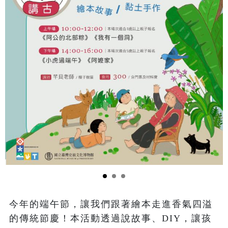
今年的端午節，讓我們跟著繪本走進香氣四溢
的傳統節慶！本活動透過說故事、DIY，讓孩