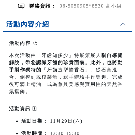
聯絡資訊 :
06-5050905*8530 高小組
活動內容介紹
活動內容
🎨
本次活動由「牙齒知多少」特展策展人
親自導覽
解說，帶您認識牙齒的珍貴面貌。此外，也將動
手製作獨特的
「牙齒造型擴香石」。從石膏混
合、倒模到脫模裝飾，親手體驗手作樂趣。完成
後可滴上精油，成為兼具美感與實用性的天然香
氛擺飾。
活動資訊
🗓️
活動日期：
11月29日(六)
活動時間：
13:30-15:30