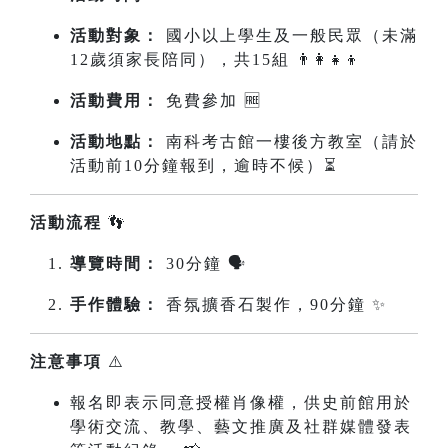
活動對象：
國小以上學生及一般民眾（未滿
12歲須家長陪同），共15組 👨‍👩‍👧‍👦
活動費用：
免費參加 🆓
活動地點：
南科考古館一樓後方教室（請於
活動前10分鐘報到，逾時不候）⏳
活動流程
👣
導覽時間：
30分鐘 🗣️
手作體驗：
香氛擴香石製作，90分鐘 ✨
注意事項
⚠️
報名即表示同意授權肖像權，供史前館用於
學術交流、教學、藝文推廣及社群媒體發表