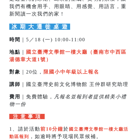
我們有機會用手、用眼睛、用感覺、用語言，重
新閱讀一次我們的家！
冰 期 大 遷 徙 桌 遊
時間
｜5／18 (一) 10:00-11:00
地點
｜
國立臺灣文學館一樓大廳（臺南市中西區
湯德章大道1號）
對象
｜20位，
限國小中年級以上報名
講師
｜國立臺灣史前文化博物館 王仲群研究助理
費用
｜免費體驗，
凡報名並報到者提供精美小禮
物一份
注 意 事 項
1、請於活動
前10分鐘
於
國立臺灣文學館一樓大廳活
，如逾時將予現場民眾候補。
動區報到