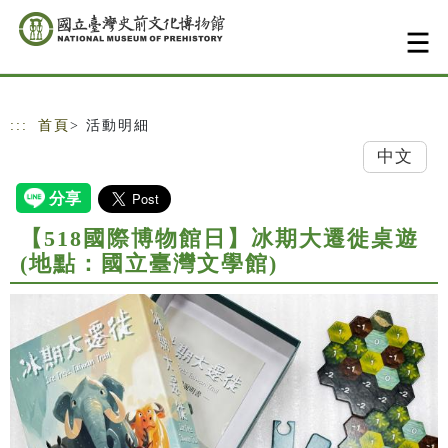
跳到主要內容
網站導覽
:::
首頁
> 活動明細
中文
【518國際博物館日】冰期大遷徙桌遊
(地點：國立臺灣文學館)