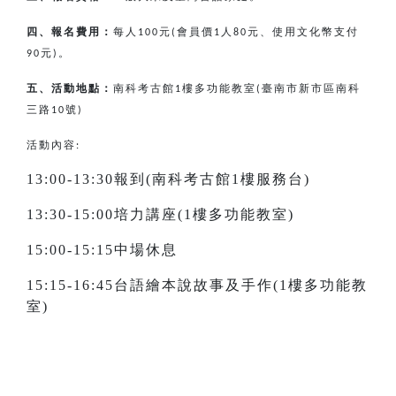
四、報名費用：
每人
元
會員價
人
元、使用文化幣支付
100
(
1
80
元
。
90
)
五、活動地點：
南科考古館
樓多功能教室
臺南市新市區南科
1
(
三路
號
10
)
活動內容:
13:00-13:30報到(南科考古館1樓服務台)
13:30-15:00培力講座(1樓多功能教室)
15:00-15:15中場休息
15:15-16:45台語繪本說故事及手作(1樓多功能教
室)