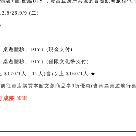
體驗+畫.船縮DIY ，豐富且身歷其境的冒險航海旅程~G
2.8/26.9/9 (二)
)
、桌遊體驗、DIY）(現金支付)
、桌遊體驗、DIY）(僅限文化幣支付)
 $
170/1
人
12
人
(
含
)
以上 $
160/1
人
★
，前往賣店購買本館文創商品享
9
折優惠(含南島桌遊航行桌
可成團
※※