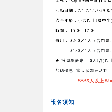
南島文化導覽+南島航行桌遊
活動日期：7/1.7/15.7/29.8/1
適合年齡：小六以上(國中生
時間： 15:00–17:00
費用： $200／1人（含門票
$180／1人（含門票
★
揪團享優惠
6
人
(
含
)
以上
加碼優惠
:
當天參加完活動
※※
5
人以上即
報名須知