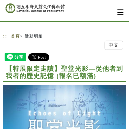
跳到主要內容
網站導覽
:::
首頁
> 活動明細
中文
【特展限定走讀】聖堂光影—從他者到
我者的歷史記憶 (報名已額滿)