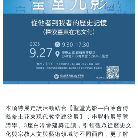
本項特展走讀活動結合【聖堂光影—白冷會傅
義修士花東現代教堂建築展】，串聯特展導覽
講學、3座白冷會建築走讀，引領觀眾從歷史文
化與宗教人文與藝術領域等不同面向，更了解