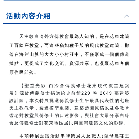
活動內容介紹
天主教白冷外方傳教會
最為人知的，是在花東建築
了百餘座教堂，而這些猶如種子般的現代教堂建築，撒
落在海岸山脈的大大小小村莊中，不僅形成一個個傳道
據點，更促成了文化交流、資源共享，也凝聚花東各個
原住民部落。
【聖堂光影-白冷會傅義修士花東現代教堂建築
展】源於傅義修士捐贈給史前館229 卷 2649 張建築
設計圖，本次特展挑選傅義修士生平最具代表性的七座
天主教教堂，透過模型重製、建築藍圖原稿以及各教堂
耆老對教堂與傅修士的口述影像，與社會大眾分享白冷
會及傅義修士對花東地區居民與臺灣建築文化的影響。
本項特展走讀活動串聯策展人及職人(聖母農莊
王