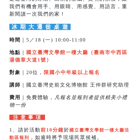
我們有機會用手、用眼睛、用感覺、用語言，重
新閱讀一次我們的家！
冰 期 大 遷 徙 桌 遊
時間
｜5／18 (一) 10:00-11:00
地點
｜
國立臺灣文學館一樓大廳（臺南市中西區
湯德章大道1號）
對象
｜20位，
限國小中年級以上報名
講師
｜國立臺灣史前文化博物館 王仲群研究助理
費用
｜免費體驗，
凡報名並報到者提供精美小禮
物一份
注 意 事 項
1、請於活動
前10分鐘
於
國立臺灣文學館一樓大廳活
，如逾時將予現場民眾候補。
動區報到