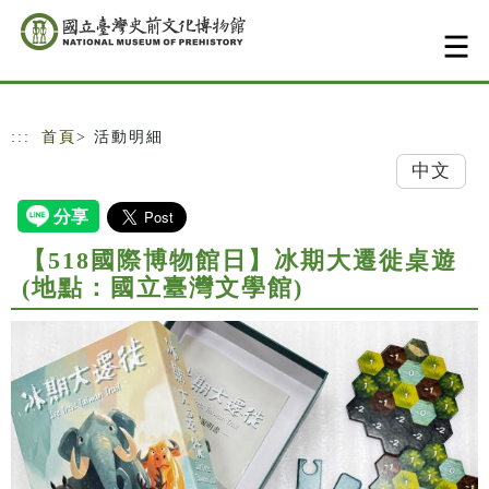
跳到主要內容
網站導覽
:::
首頁
> 活動明細
中文
【518國際博物館日】冰期大遷徙桌遊
(地點：國立臺灣文學館)