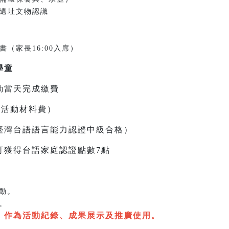
卑南遺址文物認識
證書（家長16:00入席）
學童
動當天完成繳費
及活動材料費）
臺灣台語語言能力認證中級合格）
可獲得台語家庭認證點數7點
動。
。
，作為活動紀錄、成果展示及推廣使用
。