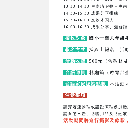
13:30-14:30 卑南講啥物－
14:30-15:30 成果分享排練
15:30-16:00 文物木頭人
16:00-16:30 成果分享、頒發
招收對象
國小一至六年級
報名方式
採線上報名，活
活動收費
500元（含教材
台語師資
林緗筠（教育部
台語家庭認證點數
本活動
注意事項
請穿著運動鞋或護趾涼鞋參加活
請自備水壺、防曬用品及防蚊液
活動期間將進行攝影及錄影