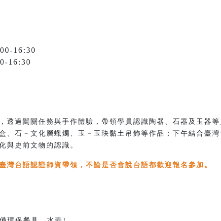
-16:30
16:30
，透過闖關任務與手作體驗，帶領學員認識陶器、石器及玉器等
盒、石－文化層蠟燭、玉－玉玦黏土吊飾等作品；下午結合臺灣
化與史前文物的認識。
臺灣台語認證師資帶領，不論是否會說台語都歡迎報名參加。
（請自備環保餐具、水壺）