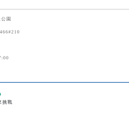
址公園
3466#210
7:00
》
來挑戰