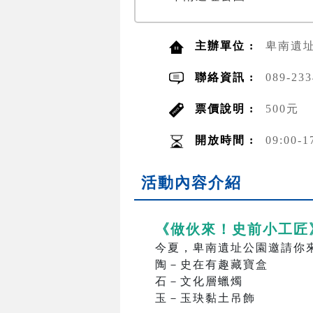
主辦單位 :
卑南遺
聯絡資訊 :
089-23
票價說明 :
500元
開放時間 :
09:00-1
活動內容介紹
《做伙來！史前小工匠
今夏，卑南遺址公園邀請你
陶－史在有趣藏寶盒
石－文化層蠟燭
玉－玉玦黏土吊飾