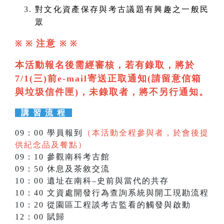
對文化資產保存與考古議題有興趣之一般民
眾
注意
※ ※
※
※
本活動報名後需經審核，若有錄取，將於
7/1(三)前e-mail寄送正取通知(請留意信箱
與垃圾信件匣)，未錄取者，將不另行通知。
講 習 流 程
09：00 學員報到
（本活動全程參與者，於會後提
供紀念品及餐點）
09：10 參觀南科考古館
09：50 休息及茶敘交流
10：00 遺址在南科–史前與當代的共存
10：40 文資處開發行為查詢系統與開工現勘流程
10：20 從園區工程談考古監看的觸發與啟動
12：00 賦歸