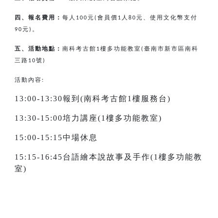
四、報名費用：
每人
元
會員價
人
元、使用文化幣支付
100
(
1
80
元
。
90
)
五、活動地點：
南科考古館
樓多功能教室
臺南市新市區南科
1
(
三路
號
10
)
活動內容:
13:00-13:30報到(南科考古館1樓服務台)
13:30-15:00培力講座(1樓多功能教室)
15:00-15:15中場休息
15:15-16:45台語繪本說故事及手作(1樓多功能教
室)