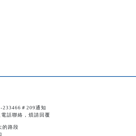
33466＃209通知
L及電話聯絡，煩請回覆
大的路段
加