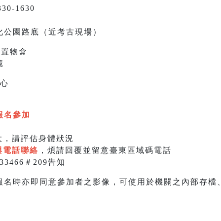
0-1630
化公園路底（近考古現場）
圈置物盒
憶
您心
報名參加
大，請評估身體狀況
與電話聯絡
，煩請回覆並留意臺東區域碼電話
33466＃209告知
報名時亦即同意參加者之影像，可使用於機關之內部存檔