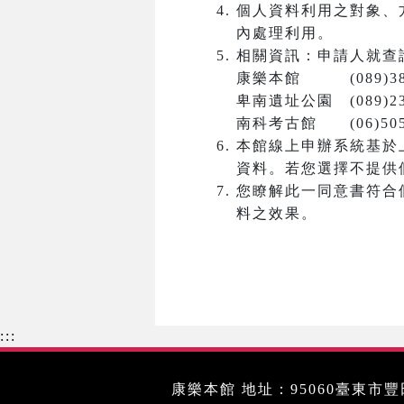
個人資料利用之對象、
內處理利用。
相關資訊：申請人就查
康樂本館 (089)381
卑南遺址公園 (089)23
南科考古館 (06)5050
本館線上申辦系統基於
資料。若您選擇不提供
您瞭解此一同意書符合
料之效果。
:::
康樂本館 地址：95060臺東市豐田