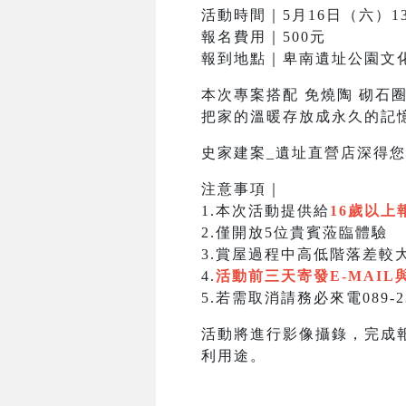
活動時間｜5月16日（六）133
報名費用｜500元
報到地點｜卑南遺址公園文
本次專案搭配 免燒陶 砌石
把家的溫暖存放成永久的記
史家建案_遺址直營店深得
注意事項｜
1.本次活動提供給
16歲以上
2.僅開放5位貴賓蒞臨體驗
3.賞屋過程中高低階落差較
4.
活動前三天寄發E-MAIL
5.若需取消請務必來電089-2
活動將進行影像攝錄，完成
利用途。