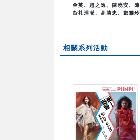
金英、趙之逸、陳曉安、陳
旮札涅灆、高勝忠、鄧雅玲
相關系列活動