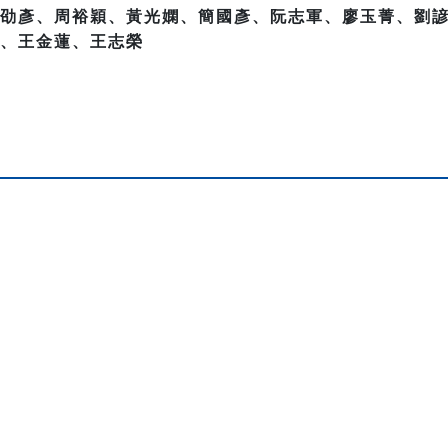
劭彥、周裕穎、黃光嫻、簡國彥、阮志軍、廖玉菁、劉
、王金蓮、王志榮