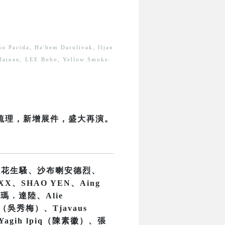
no Pacida, Ha'hem Darulivak, Iljan
vilainan, LEE Bobo, Yellow Smoke.
新梳理，新增展件，盛大再演。
、花生騷、沙布喇安德烈、
X、SHAO YEN、Aing
尤瑪．達陸、Alie
h（吳秀梅）、Tjavaus
Yagih lpiq（陳素徽）、張