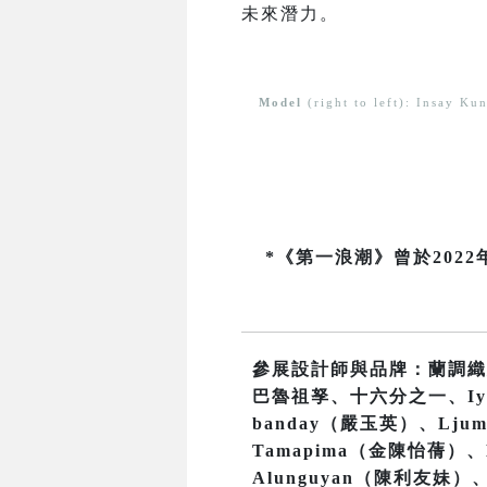
未來潛力。
Model
(right to left): Insay K
*《第一浪潮》曾於20
參展設計師與品牌：蘭調織
巴魯祖孥、十六分之一、Iyas
banday（嚴玉英）、Ljum
Tamapima（金陳怡蒨）、H
Alunguyan（陳利友妹）、