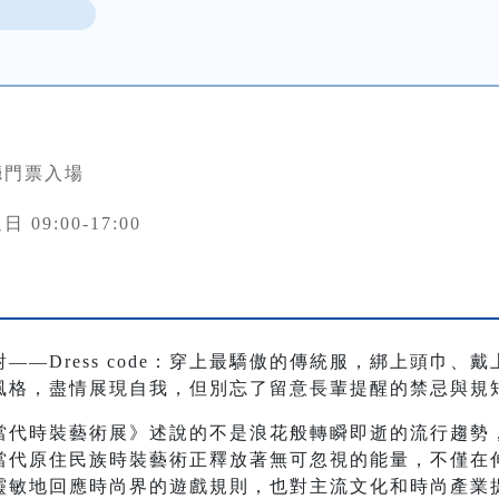
廳門票入場
 09:00-17:00
——Dress code：穿上最驕傲的傳統服，綁上頭巾、
風格，盡情展現自我，但別忘了留意長輩提醒的禁忌與規
當代時裝藝術展》述說的不是浪花般轉瞬即逝的流行趨勢
當代原住民族時裝藝術正釋放著無可忽視的能量，不僅在
靈敏地回應時尚界的遊戲規則，也對主流文化和時尚產業