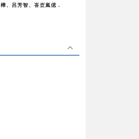
諺樺、呂芳智、峇岦嵐偲．