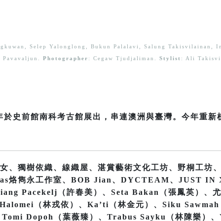
ungkuwan, Selep Yalonglong, Bukun Palalavi, Salung Takisvilainan, I
Pavavaljun.
Photographer
: Cegaw Tjudjaliman.
Stylist
: Ali Takis
22年於史前館南科考古館展出，串連澳洲與臺灣。今年重
女、獨樹依織、線織屋、湛賞藝術文化工坊、野桐工坊
烙雋永工作室、BOB Jian、DYCTEAM、JUST IN X
iang Pacekelj（許春美）、Seta Bakan（張鳳英）、
alomei（林戎依）、Ka’ti（林金元）、Siku Sawma
Tomi Dopoh（葉薇臻）、Trabus Sayku（林陳樂）、