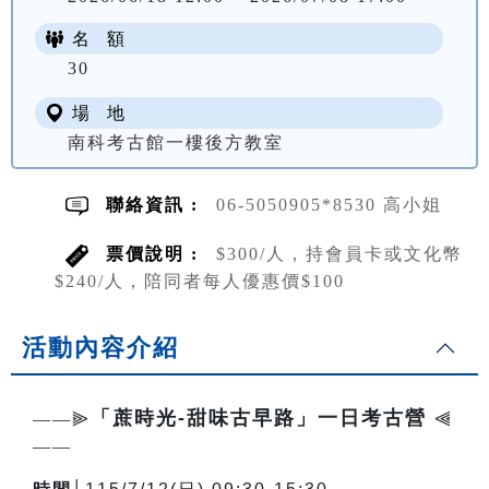
名 額
NT$ 300
30
場 地
南科考古館一樓後方教室
聯絡資訊 :
06-5050905*8530 高小姐
票價說明 :
$300/人，持會員卡或文化幣
$240/人，陪同者每人優惠價$100
活動內容介紹
「蔗時光-甜味古早路」一日考古營
——⫸
⫷
——