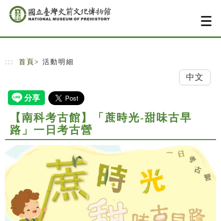
跳到主要內容
網站導覽
:::
首頁
> 活動明細
中文
【南科考古館】「蔗時光-甜味古早
路」一日考古營