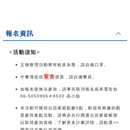
報名資訊
⭐️
活動須知
⭐️
文物整理活動將有較多灰塵，請自備口罩。
葷食
午餐僅提供
便當，請自備餐具。
如報名後無法參加，請事先取消報名或來電告知
06-5050905＃8530 高小姐
本活動可獲得台語家庭點數5點，歡迎有興趣的觀
眾參與集點活動。請務必先行開通台語家庭帳號
以取得參加資格，了解更多計畫詳情，請點選>>
國家語言數位資源網