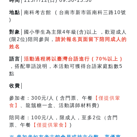
時間│
115/7/12(日) 09:30-15:30
地點│
南科考古館 ( 台南市新市區南科三路10號
)
對象│
國小學生為主限4年級(含)以上 ，
歡迎成人
(限2位)陪同參與，
請於報名頁面留下陪同成人的
姓名
語言│
活動過程將以臺灣台語進行 ( 70%以上 )
，搭配華語說明，
本活動可獲得台語家庭點數5
點
收費│
參加者：300元/人 ( 含門票、午餐
【僅提供葷
食】
、龍鬚糖一盒、活動講師材料費)
陪同者：100元/人，限成人，至多2位（含門
票、午餐
【僅提供葷食】
)