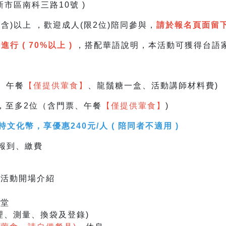
新市區南科三路10號 )
含)以上 ，
歡迎成人(限2位)陪同參與，
請於報名頁面留
 ( 70%以上 )
，搭配華語說明，
本活動可獲得台語
票、午餐
【僅提供葷食】
、龍鬚糖一盒、活動講師材料費)
人，至多2位（含門票、午餐
【僅提供葷食】
)
文化幣，享優惠240元/人 ( 陪同者不適用 )
報到、繳費
費、活動開場介紹
覽
學堂
清理、測量、換袋及登錄)