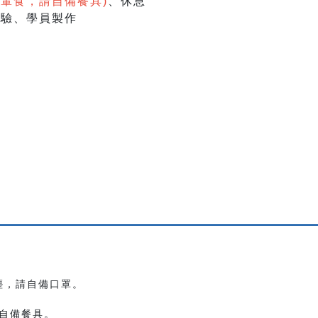
葷食，請自備餐具)
、休息
演體驗、學員製作
塵，請自備口罩。
自備餐具。