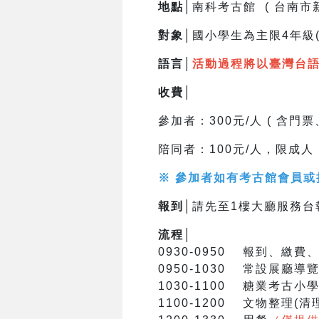
地點│
南科考古館 ( 台南市
對象│
國小學生為主限4年級(
語言│
活動過程將以臺灣台語進行
收費│
參加者：300元/人 ( 含門
陪同者：100元/人，限成
※ 參加者如有考古館會員或持
報到│
請先至1樓大廳服務台
流程│
0930-0950 報到、繳
0950-1030 常設展廳導
1030-1100 糖業考古小
1100-1200 文物整理(