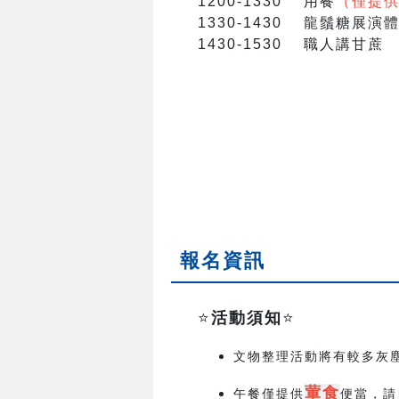
1200-1330 用餐
（僅提供
1330-1430 龍鬚糖展
1430-1530 職人講甘蔗
報名資訊
⭐️
活動須知
⭐️
文物整理活動將有較多灰
葷食
午餐僅提供
便當，請