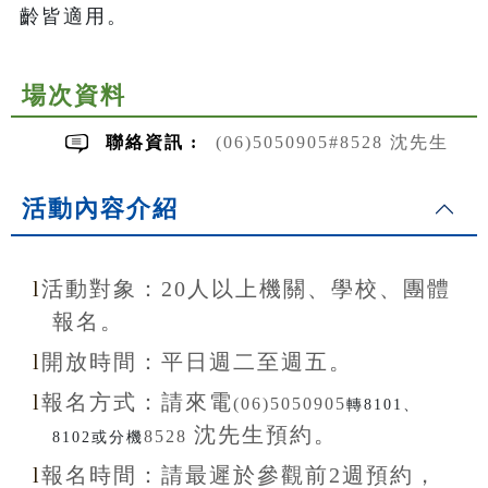
齡皆適用。
場次資料
聯絡資訊 :
(06)5050905#8528 沈先生
活動內容介紹
l
活動對象：20
人以上機關、學校、團體
報名。
l
開放
時間：
平日週二至
週五。
l
報名方式：
請來電
(06)5050905
轉8101、
沈先生
預約。
8528
8102或分機
l
報名
時間：
請最遲於參觀前
2
週預約，