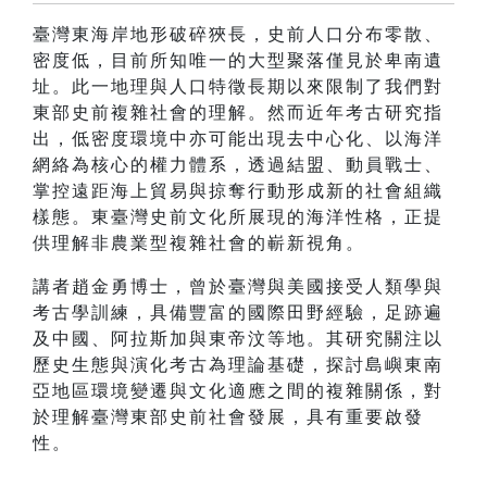
臺灣東海岸地形破碎狹長，史前人口分布零散、
密度低，目前所知唯一的大型聚落僅見於卑南遺
址。此一地理與人口特徵長期以來限制了我們對
東部史前複雜社會的理解。然而近年考古研究指
出，低密度環境中亦可能出現去中心化、以海洋
網絡為核心的權力體系，透過結盟、動員戰士、
掌控遠距海上貿易與掠奪行動形成新的社會組織
樣態。東臺灣史前文化所展現的海洋性格，正提
供理解非農業型複雜社會的嶄新視角。
講者趙金勇博士，曾於臺灣與美國接受人類學與
考古學訓練，具備豐富的國際田野經驗，足跡遍
及中國、阿拉斯加與東帝汶等地。其研究關注以
歷史生態與演化考古為理論基礎，探討島嶼東南
亞地區環境變遷與文化適應之間的複雜關係，對
於理解臺灣東部史前社會發展，具有重要啟發
性。