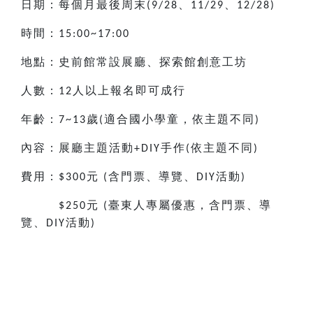
日期：每個月最後周末
、
、
(9/28
11/29
12/28)
時間：
15:00~17:00
地點：史前館常設展廳、探索館創意工坊
人數：
人以上報名即可成行
12
年齡：
歲
適合國小
學童，依主題不同
7~13
(
)
內容：展廳主題活動
手作
依主題不同
+DIY
(
)
費用：
元
含門票、導覽、
活動
$300
(
DIY
)
元
臺東人專屬優惠，含門票、導
$250
(
覽、
活動
DIY
)