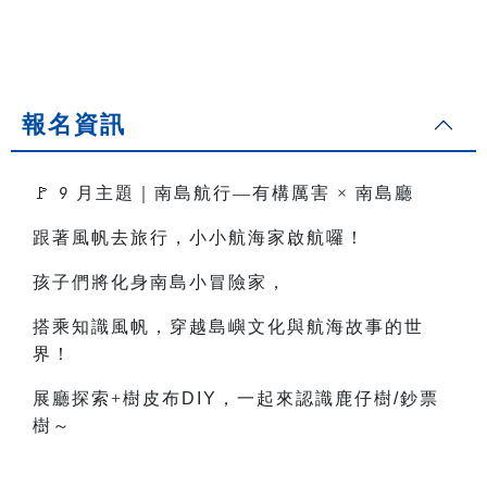
報名資訊
🚩
月主題｜南島航行—有構厲害
×
南島廳
9
跟著風帆去旅行，小小航海家啟航囉！
孩子們將化身南島小冒險家，
搭乘知識風帆，穿越島嶼文化與航海故事的世
界！
展廳探索+樹皮布
DIY
，一起來認識鹿仔樹
/
鈔票
樹～