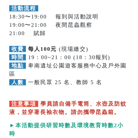
活動流程
18:30〜19:00 報到與活動說明
19:00〜21:00 夜間昆蟲觀察
21:00 賦歸
收費
每人100元
(現場繳交)
時間
19：00~21：00 (18：30報到)
地點
卑南遺址公園遊客服務中心及戶外園
區
人數
一般民眾 25 名、教師 5 名
注意事項
學員請自備手電筒、水壺及防蚊
液，並穿著長袖衣物。請勿攜帶昆蟲箱。
►本活動提供研習時數及環境教育時數2小
時