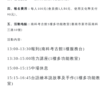
四、報名費用：
每人
元
會員價
人
元、使用文化幣支付
100
(
1
80
元
。
90
)
五、活動地點：
南科考古館
樓多功能教室
臺南市新市區南科
1
(
三路
號
10
)
活動內容:
13:00-13:30報到(南科考古館1樓服務台)
13:30-15:00培力講座(1樓多功能教室)
15:00-15:15中場休息
15:15-16:45台語繪本說故事及手作(1樓多功能教
室)