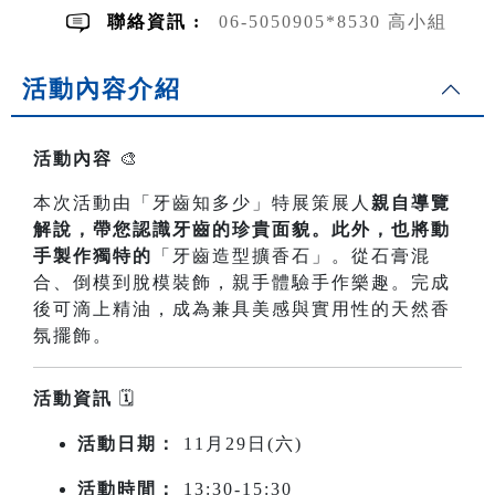
聯絡資訊 :
06-5050905*8530 高小組
活動內容介紹
活動內容
🎨
本次活動由「牙齒知多少」特展策展人
親自導覽
解說，帶您認識牙齒的珍貴面貌。此外，也將動
手製作獨特的
「牙齒造型擴香石」。從石膏混
合、倒模到脫模裝飾，親手體驗手作樂趣。完成
後可滴上精油，成為兼具美感與實用性的天然香
氛擺飾。
活動資訊
🗓️
活動日期：
11月29日(六)
活動時間：
13:30-15:30