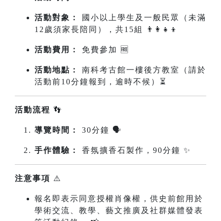
活動對象：
國小以上學生及一般民眾（未滿
12歲須家長陪同），共15組 👨‍👩‍👧‍👦
活動費用：
免費參加 🆓
活動地點：
南科考古館一樓後方教室（請於
活動前10分鐘報到，逾時不候）⏳
活動流程
👣
導覽時間：
30分鐘 🗣️
手作體驗：
香氛擴香石製作，90分鐘 ✨
注意事項
⚠️
報名即表示同意授權肖像權，供史前館用於
學術交流、教學、藝文推廣及社群媒體發表