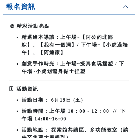
報名資訊
🎨
精彩活動亮點
精選繪本導讀：上午場~
【阿公的北部
粽】、【我有一個洞】/ 下午場~【小虎過端
午】、【阿嬤家】
創意手作時光：上午場~擬真食玩捏塑 / 下
午場~小虎划龍舟黏土捏塑
🗓
️
活動資訊
活動日期：
6
月19日 (五)
活動時間：上午場
10
：00 - 12：00 // 下
午場 14:00~16:00
活動地點： 探索館共讀區、多功能教室（請
先至售票大廳報到）