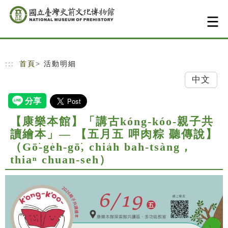
跳到主要內容
網站導覽
:::
首頁
> 活動明細
中文
【康樂本館】「講古kóng-kóo-親子共
讀繪本」— 【五月五 呷肉粽 聽傳說】
（Gō͘-ge̍h-gō͘, chia̍h bah-tsàng，
thiaⁿ chuan-seh）