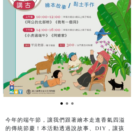
今年的端午節，讓我們跟著繪本走進香氣四溢
的傳統節慶！本活動透過說故事、DIY，讓孩