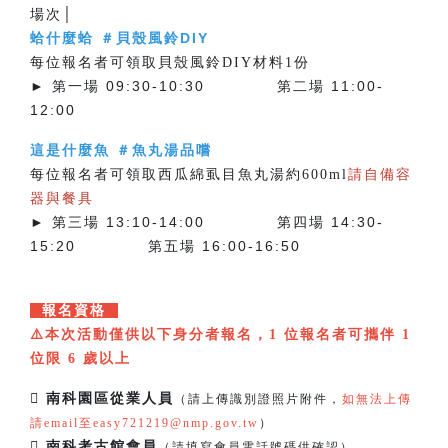
場次│
蛤什麼蛤 ＃貝殼風鈴DIY
每位報名者可領取貝殼風鈴DIY材料1份
► 第一場 09:30-10:30 第二場 11:00-
12:00
這是什麼魚 ＃魚丸湯品嚐
每位報名者可領取西瓜綿虱目魚丸湯約600ml
請自備容
器與餐具
► 第三場 13:10-14:00 第四場 14:30-
15:20 第五場 16:00-16:50
報名資格
⚠️本次活動僅供以下身分者報名，1 位報名者可攜伴 1
位限 6 歲以上
 南科園區從業人員
（請上傳識別證照片附件，
如無法上傳
請email至easy721219@nmp.gov.tw
）
 南科考古館會員
（請填寫會員電話號碼供確認）