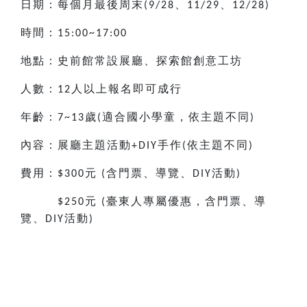
日期：每個月最後周末
、
、
(9/28
11/29
12/28)
時間：
15:00~17:00
地點：史前館常設展廳、探索館創意工坊
人數：
人以上報名即可成行
12
年齡：
歲
適合國小
學童，依主題不同
7~13
(
)
內容：展廳主題活動
手作
依主題不同
+DIY
(
)
費用：
元
含門票、導覽、
活動
$300
(
DIY
)
元
臺東人專屬優惠，含門票、導
$250
(
覽、
活動
DIY
)