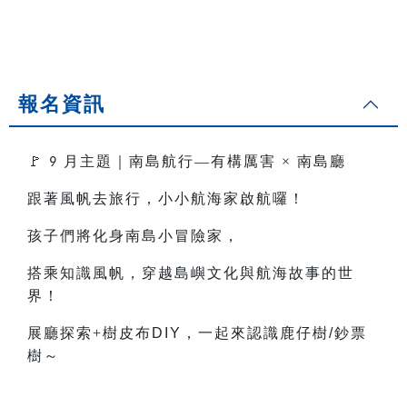
報名資訊
🚩
月主題｜南島航行—有構厲害
×
南島廳
9
跟著風帆去旅行，小小航海家啟航囉！
孩子們將化身南島小冒險家，
搭乘知識風帆，穿越島嶼文化與航海故事的世
界！
展廳探索+樹皮布
DIY
，一起來認識鹿仔樹
/
鈔票
樹～