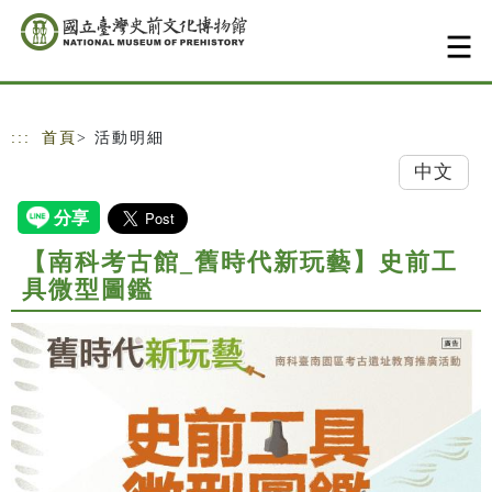
跳到主要內容
網站導覽
:::
首頁
> 活動明細
中文
【南科考古館_舊時代新玩藝】史前工
具微型圖鑑