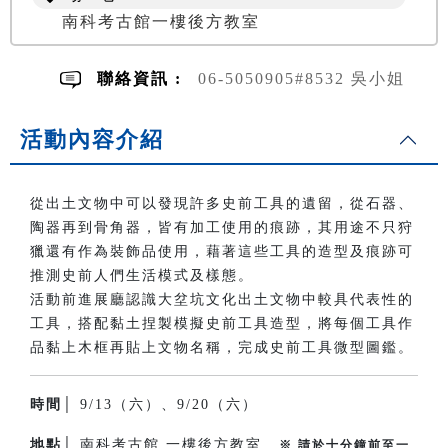
南科考古館一樓後方教室
聯絡資訊 :
06-5050905#8532 吳小姐
活動內容介紹
從出土文物中可以發現許多史前工具的遺留，從石器、
陶器再到骨角器，皆有加工使用的痕跡，其用途不只狩
獵還有作為裝飾品使用，藉著這些工具的造型及痕跡可
推測史前人們生活模式及樣態。
活動前進展廳認識大坌坑文化出土文物中較具代表性的
工具，搭配黏土捏製模擬史前工具造型，將每個工具作
品黏上木框再貼上文物名稱，完成史前工具微型圖鑑。
時間│
9/13（六）、9/20（六）
地點│
南科考古館 一樓後方教室
※ 請於十分鐘前至一