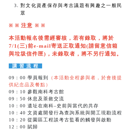
對文化資產保存與考古議題有興趣之一般民
眾
注意
※ ※
※
※
本活動報名後需經審核，若有錄取，將於
7/1(三)前e-mail寄送正取通知(請留意信箱
與垃圾信件匣)，未錄取者，將不另行通知。
講 習 流 程
09：00 學員報到
（本活動全程參與者，於會後提
供紀念品及餐點）
09：10 參觀南科考古館
09：50 休息及茶敘交流
10：00 遺址在南科–史前與當代的共存
10：40 文資處開發行為查詢系統與開工現勘流程
10：20 從園區工程談考古監看的觸發與啟動
12：00 賦歸