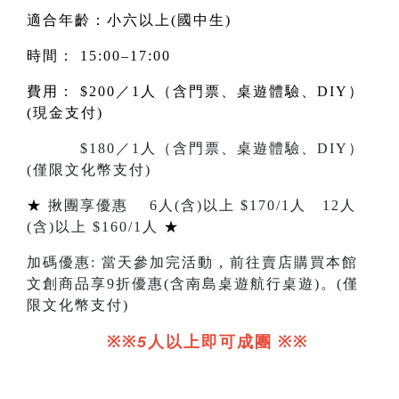
適合年齡：小六以上(國中生)
時間： 15:00–17:00
費用： $200／1人（含門票、桌遊體驗、DIY）
(現金支付)
$180／1人（含門票、桌遊體驗、DIY）
(僅限文化幣支付)
★
揪團享優惠
6
人
(
含
)
以上 $
170/1
人
12
人
(
含
)
以上 $
160/1
人
★
加碼優惠
:
當天參加完活動，前往賣店購買本館
文創商品享
9
折優惠(含南島桌遊航行桌遊)。
(
僅
限文化幣支付
)
※※
5
人以上即可成團
※※