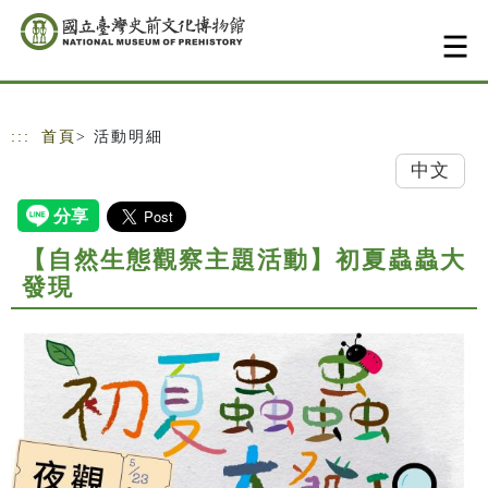
跳到主要內容
網站導覽
:::
首頁
> 活動明細
中文
【自然生態觀察主題活動】初夏蟲蟲大
發現