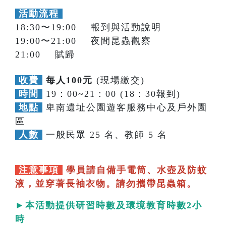
活動流程
18:30〜19:00 報到與活動說明
19:00〜21:00 夜間昆蟲觀察
21:00 賦歸
收費
每人100元
(現場繳交)
時間
19：00~21：00 (18：30報到)
地點
卑南遺址公園遊客服務中心及戶外園
區
人數
一般民眾 25 名、教師 5 名
注意事項
學員請自備手電筒、水壺及防蚊
液，並穿著長袖衣物。請勿攜帶昆蟲箱。
►本活動提供研習時數及環境教育時數2小
時