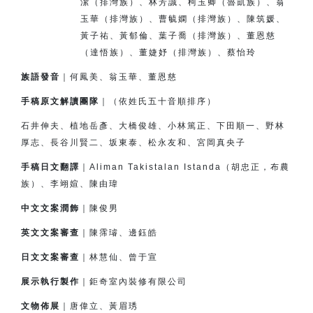
潔（排灣族）、
林芳誠、柯玉卿（魯凱族）、翁
玉華（排灣族）、
曹毓嫻（排灣族）、
陳筑媛、
黃子祐、黃郁倫、
葉子喬（排灣族）、董恩慈
（達悟族）、
董婕妤（排灣族）、
蔡怡玲
族語發音
｜何鳳美、翁玉華、董恩慈
手稿原文解讀團隊
｜（依姓氏五十音順排序）
石井伸夫、植地岳彥、大橋俊雄、小林篤正、下田順一、
野林
厚志、長谷川賢二、坂東泰、松永友和、宮岡真央子
手稿日文翻譯
｜Aliman Takistalan Istanda（胡忠正，布農
族）、李翊媗、陳由瑋
中文文案潤飾
｜陳俊男
英文文案審查
｜陳霈璿、邊鈺皓
日文文案審查
｜林慧仙、曾于宣
展示執行製作
｜鉅奇室內裝修有限公司
文物佈展
｜唐偉立、黃眉琇