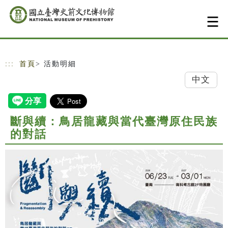
跳到主要內容
網站導覽
:::
首頁
> 活動明細
中文
斷與續：鳥居龍藏與當代臺灣原住民族
的對話