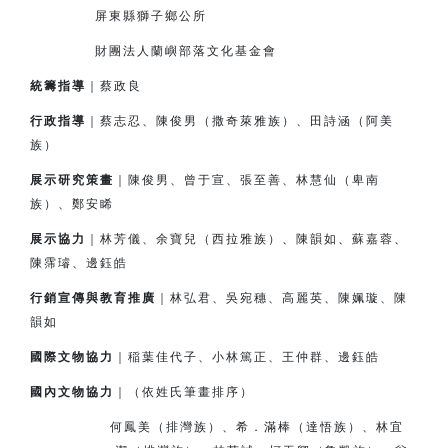
屏東縣獅子鄉公所
財團法人蘭嶼部落文化基金會
統籌指導
｜蔡政良
行政指導
｜蔡志忍、陳俊男（撒奇萊雅族）、田詩涵（阿美
族）
展示研究策畫
｜陳俊男、曾于宣、張至善、林慧仙（卑南
族）、鄭安睎
展示協力
｜林芳儀、余寶兒（西拉雅族）、陳韻如、蘇嘉蓉、
陳霈璿、邊鈺皓
行銷宣傳與教育推廣
｜林弘君、吳宛穗、高麗英、陳姵璇、陳
韻如
國際文物協力
｜
稲
葉佳代子、小林篤正、王仲群、邊鈺皓
國內文物協力
｜（依姓氏筆畫排序）
何鳳美（排灣族）、希．滿棒（達悟族）、林宜