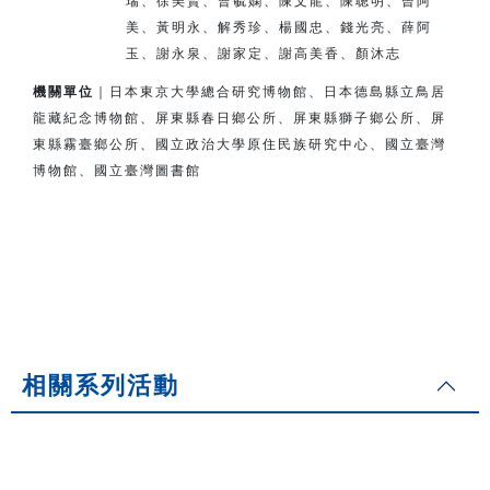
瑞、徐美賢、曹毓嫻、陳文龍、陳聰明、曾阿
美、
黃明永、解秀珍、楊國忠、錢光亮、薛阿
玉、謝永泉、謝家定、
謝高美香、顏沐志
機關單位
｜日本東京大學總合研究博物館、日本德島縣立鳥居
龍藏紀念博物館、
屏東縣春日鄉公所、屏東縣獅子鄉公所、
屏
東縣霧臺鄉公所、
國立政治大學原住民族研究中心、國立臺灣
博物館、國立臺灣圖書館
相關系列活動