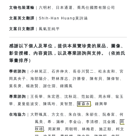
文物包裝運輸
｜六明村、日本通運、喬馬仕國際有限公司
文案英文翻譯
｜Shih-Han Huang黃詩涵
文案日文翻譯
｜鳳氣至純平
感謝以下個人及單位，提供本展覽珍貴的展品、圖像、
影音授權、內容資訊，以及專業諮詢與支持。（依姓氏
筆畫排序）
學術諮詢
｜小林篤正、石井伸夫、長谷川賢二、松永友和、宮
岡真央子、
海部陽介、
野林厚志、許勝發、陳有貝、陳偉智、
葉長庚、楊政賢、
謝仕淵、鍾國風
專業諮詢
｜王長華、朱宏恩、沈秋花、范如菀、周永暉、翁玉
華、夏曼藍波安、
陳瑪玲、黃智慧、
董森永
、鍾興華
在地協力
｜
大野颯真、方文生、朱自強、朱卻生、阮春富、何
鳳美、希．滿棒、
李金山、李清標、沈金國、
周
秋雄
、周家輝、周朝明、林梅君、
施正順、柯文