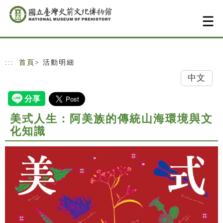
跳到主要內容
網站導覽
:::
首頁
> 活動明細
中文
美式人生：阿美族的傳統山海環境與文
化知識