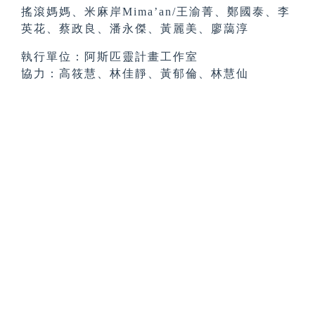
搖滾媽媽、米麻岸Mima’an/王渝菁、鄭國泰、李
英花、蔡政良、潘永傑、黃麗美、廖藹淳
執行單位：阿斯匹靈計畫工作室
協力：高筱慧、林佳靜、黃郁倫、林慧仙