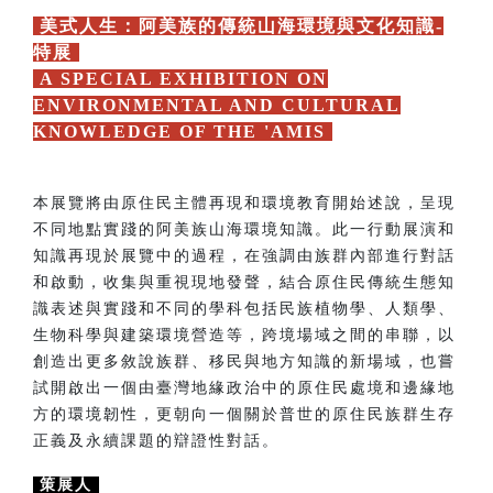
美式人生：阿美族的傳統山海環境與文化知識-
特展
A SPECIAL EXHIBITION ON
ENVIRONMENTAL AND CULTURAL
KNOWLEDGE OF THE 'AMIS
本展覽將由原住民主體再現和環境教育開始述說，呈現
不同地點實踐的阿美族山海環境知識。此一行動展演和
知識再現於展覽中的過程，在強調由族群內部進行對話
和啟動，收集與重視現地發聲，結合原住民傳統生態知
識表述與實踐和不同的學科包括民族植物學、人類學、
生物科學與建築環境營造等，跨境場域之間的串聯，以
創造出更多敘說族群、移民與地方知識的新場域，也嘗
試開啟出一個由臺灣地緣政治中的原住民處境和邊緣地
方的環境韌性，更朝向一個關於普世的原住民族群生存
正義及永續課題的辯證性對話。
策展人