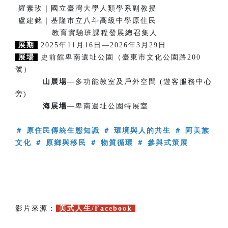
羅素玫｜國立臺灣大學人類學系副教授
盧建銘｜基隆市立八斗高級中學原住民
教育實驗班課程發展總召集人
展期
2025年11月16日—2026年3月29日
展場
史前館卑南遺址公園（臺東市文化公園路200
號）
山展場
—多功能教室及戶外空間 (遊客服務中心
旁)
海展場
—卑南遺址公園特展室
＃ 原住民傳統生態知識 ＃ 環境與人的共生 ＃ 阿美族
文化 ＃ 原鄉與移民 ＃ 物質循環 ＃ 參與式策展
影片來源：
美式人生/Facebook