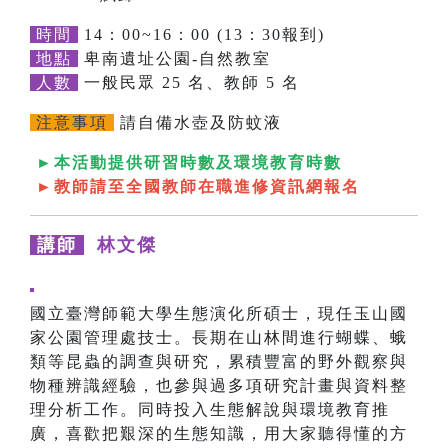
時間
14：00~16：00 (13：30報到)
地點
卑南遺址公園-自然教室
人數
一般民眾 25 名、教師 5 名
注意事項
請自備水壺及防蚊液
►本活動提供研習時數及環境教育時數
►教師請至全國教師在職進修資訊網報名
講師
林文傑
國立臺灣師範大學生態演化所碩士，現任玉山國
家公園管理處技士。長期在山林間進行蝴蝶、蛾
類等昆蟲的調查與研究，累積豐富的野外觀察與
物種辨識經驗，也參與過多項研究計畫與資料整
理分析工作。同時投入生態解說與環境教育推
廣，喜歡把艱深的生態知識，用大家聽得懂的方