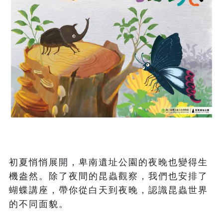
初夏悄悄展開，卑南遺址公園的夜晚也變得生
機盎然。除了夜間的昆蟲觀察，我們也安排了
蝴蝶講座，帶你從白天到夜晚，認識昆蟲世界
的不同面貌。