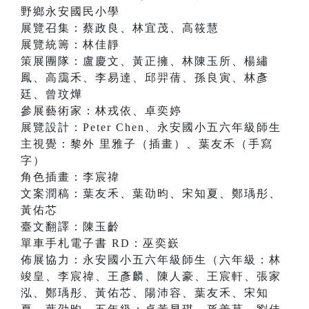
野鄉永安國民小學
展覽召集：蔡政良、林宜茂、高筱慧
展覽統籌：林佳靜
策展團隊：盧慶文、黃正擁、林陳玉所、楊繡
鳳、高靄禾、李易達、邱羿蒨、孫良寅、林彥
廷、曾玟燁
參展藝術家：林戎依、卓奕婷
展覽設計：Peter Chen、永安國小五六年級師生
主視覺：黎外 里雅子（插畫）、葉友禾（手寫
字）
角色插畫：李宸禕
文案潤稿：葉友禾、葉劭昀、宋知夏、鄭瑀彤、
黃佑芯
臺文翻譯：陳玉齡
單車手札電子書 RD：巫奕嶔
佈展協力：永安國小五六年級師生（六年級：林
竣皇、李宸禕、王彥麟、陳人豪、王宸軒、張家
泓、鄭瑀彤、黃佑芯、陽沛容、葉友禾、宋知