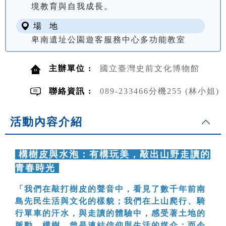
境教育與自我成長。
場 地
卑南遺址公園遊客服務中心多功能教室
主辦單位 :
國立臺灣史前文化博物館
聯絡資訊 :
089-233466分機255 (林小姐)
活動內容介紹
構樹皮與水泡：有構玩美，敲出山野走讀的
青春時光
「我們在敲打樹皮的聲音中，看見了數千年前南
島先民生活與文化的樣貌；我們在上山爬行、騎
行單車的汗水，與走讀的體驗中，感受著土地的
脈動。構樹，曾是連結信仰與生活的媒介；而今