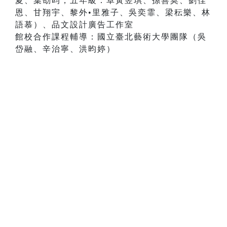
夏、葉劭昀，五年級：卓黃昱琪、孫善莫、劉佳
恩、甘翔宇、黎外•里雅子、吳奕霏、梁秐樂、林
語慕）、品文設計廣告工作室
館校合作課程輔導：國立臺北藝術大學團隊（吳
岱融、辛治寧、洪昀婷）