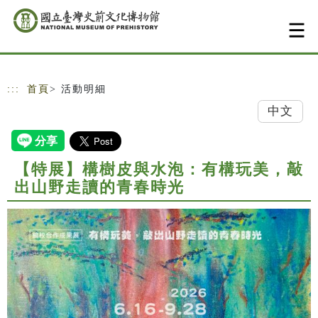
跳到主要內容
網站導覽
:::
首頁
> 活動明細
中文
【特展】構樹皮與水泡：有構玩美，敲
出山野走讀的青春時光