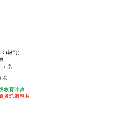
：30報到)
室
 5 名
蚊液
境教育時數
修資訊網報名