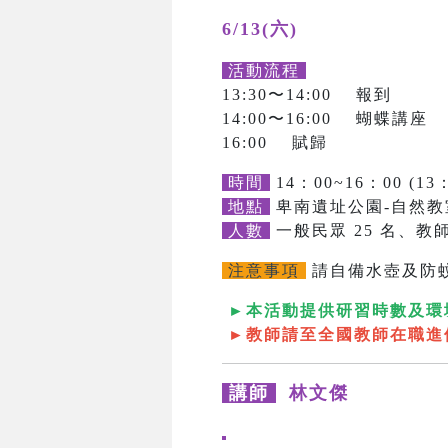
6/13(六)
活動流程
13:30〜14:00 報到
14:00〜16:00 蝴蝶講座
16:00 賦歸
時間
14：00~16：00 (13
地點
卑南遺址公園-自然教
人數
一般民眾 25 名、教師
注意事項
請自備水壺及防
►本活動提供研習時數及環
►教師請至全國教師在職進
講師
林文傑