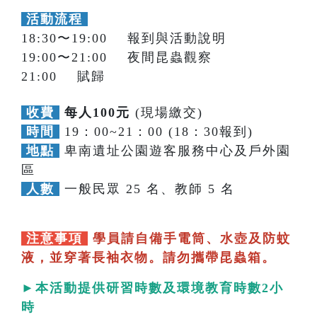
活動流程
18:30〜19:00 報到與活動說明
19:00〜21:00 夜間昆蟲觀察
21:00 賦歸
收費
每人100元
(現場繳交)
時間
19：00~21：00 (18：30報到)
地點
卑南遺址公園遊客服務中心及戶外園
區
人數
一般民眾 25 名、教師 5 名
注意事項
學員請自備手電筒、水壺及防蚊
液，並穿著長袖衣物。請勿攜帶昆蟲箱。
►本活動提供研習時數及環境教育時數2小
時