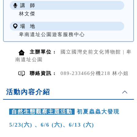
講 師
NT$ 100
林文傑
場 地
卑南遺址公園遊客服務中心
主辦單位 :
國立國灣史前文化博物館 | 卑
南遺址公園
聯絡資訊 :
089-233466分機218 林小姐
活動內容介紹
自然生態觀察主題活動
初夏蟲蟲大發現
5/23(六) 、6/6 (六)、6/13 (六)