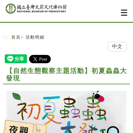
跳到主要內容
網站導覽
:::
首頁
> 活動明細
中文
【自然生態觀察主題活動】初夏蟲蟲大
發現