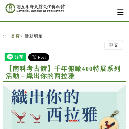
跳到主要內容
網站導覽
:::
首頁
> 活動明細
中文
【南科考古館】千年俯瞰400特展系列
活動－織出你的西拉雅