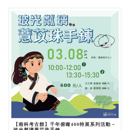
【南科考古館】千年俯瞰400特展系列活動－
玻光粼璃薏苡珠手鍊