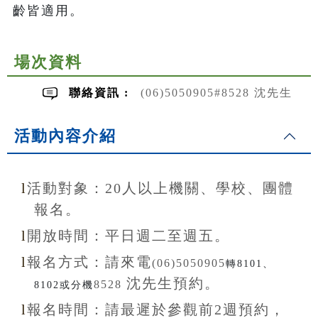
齡皆適用。
場次資料
聯絡資訊 :
(06)5050905#8528 沈先生
活動內容介紹
l
活動對象：20
人以上機關、學校、團體
報名。
l
開放
時間：
平日週二至
週五。
l
報名方式：
請來電
(06)5050905
轉8101、
沈先生
預約。
8528
8102或分機
l
報名
時間：
請最遲於參觀前
2
週預約，