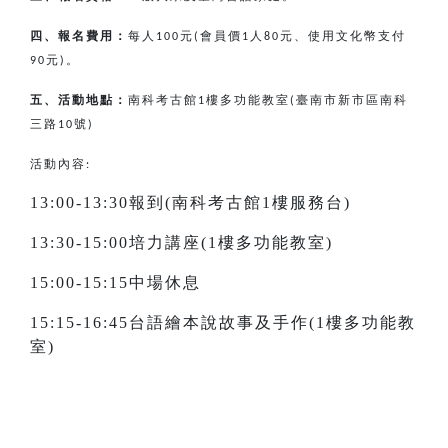
四、報名費用：
每人
元
會員價
人
元、使用文化幣支付
100
(
1
80
元
。
90
)
五、活動地點：
南科考古館
樓多功能教室
臺南市新市區南科
1
(
三路
號
10
)
活動內容:
13:00-13:30報到(南科考古館1樓服務台)
13:30-15:00培力講座(1樓多功能教室)
15:00-15:15中場休息
15:15-16:45台語繪本說故事及手作(1樓多功能教
室)