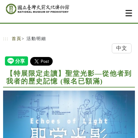
跳到主要內容
網站導覽
:::
首頁
> 活動明細
中文
【特展限定走讀】聖堂光影—從他者到
我者的歷史記憶 (報名已額滿)