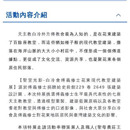
活動內容介紹
天主教白冷外方傳教會
最為人知的，是在花東建築
了百餘座教堂，而這些猶如種子般的現代教堂建築，撒
落在海岸山脈的大大小小村莊中，不僅形成一個個傳道
據點，更促成了文化交流、資源共享，也凝聚花東各個
原住民部落。
【聖堂光影-白冷會傅義修士花東現代教堂建築
展】源於傅義修士捐贈給史前館229 卷 2649 張建築
設計圖，本次特展挑選傅義修士生平最具代表性的七座
天主教教堂，透過模型重製、建築藍圖原稿以及各教堂
耆老對教堂與傅修士的口述影像，與社會大眾分享白冷
會及傅義修士對花東地區居民與臺灣建築文化的影響。
本項特展走讀活動串聯策展人及職人(聖母農莊
王