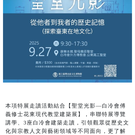
本項特展走讀活動結合【聖堂光影—白冷會傅
義修士花東現代教堂建築展】，串聯特展導覽
講學、3座白冷會建築走讀，引領觀眾從歷史文
化與宗教人文與藝術領域等不同面向，更了解