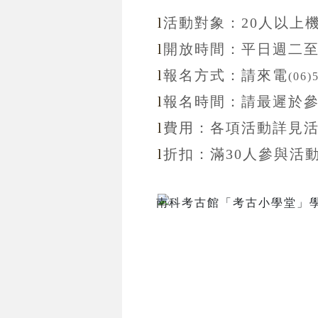
l
活動對象：20
人以上
l
開放
時間：
平日週二
l
報名方式：
請來電
(06)
l
報名
時間：
請最遲於
l
費用：各項活動詳見
l
折扣
：滿30
人參與活