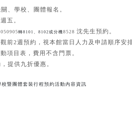
機關、學校、團體
報名。
至
週五。
沈先生
預約。
5050905
8528
轉8101、8102或分機
參觀前
2
週預約，視本館當日人力及申請順序安
活動項目表，費用不含
門票。
動，提供九折
優惠
。