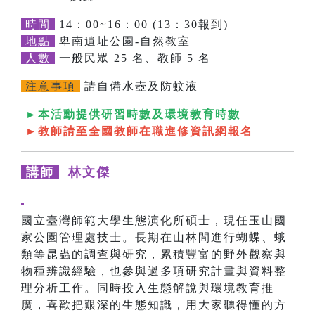
時間
14：00~16：00 (13：30報到)
地點
卑南遺址公園-自然教室
人數
一般民眾 25 名、教師 5 名
注意事項
請自備水壺及防蚊液
►本活動提供研習時數及環境教育時數
►教師請至全國教師在職進修資訊網報名
講師
林文傑
國立臺灣師範大學生態演化所碩士，現任玉山國
家公園管理處技士。長期在山林間進行蝴蝶、蛾
類等昆蟲的調查與研究，累積豐富的野外觀察與
物種辨識經驗，也參與過多項研究計畫與資料整
理分析工作。同時投入生態解說與環境教育推
廣，喜歡把艱深的生態知識，用大家聽得懂的方