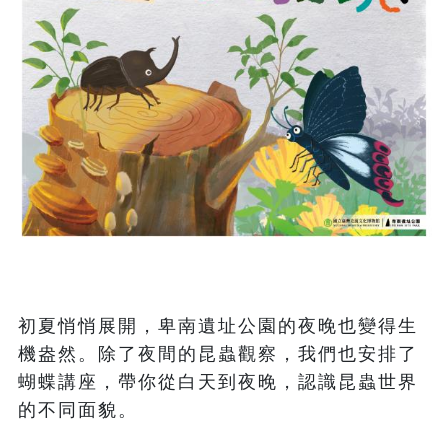
初夏悄悄展開，卑南遺址公園的夜晚也變得生
機盎然。除了夜間的昆蟲觀察，我們也安排了
蝴蝶講座，帶你從白天到夜晚，認識昆蟲世界
的不同面貌。