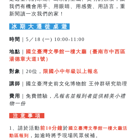
我們有機會用手、用眼睛、用感覺、用語言，重
新閱讀一次我們的家！
冰 期 大 遷 徙 桌 遊
時間
｜5／18 (一) 10:00-11:00
地點
｜
國立臺灣文學館一樓大廳（臺南市中西區
湯德章大道1號）
對象
｜20位，
限國小中年級以上報名
講師
｜國立臺灣史前文化博物館 王仲群研究助理
費用
｜免費體驗，
凡報名並報到者提供精美小禮
物一份
注 意 事 項
1、請於活動
前10分鐘
於
國立臺灣文學館一樓大廳活
，如逾時將予現場民眾候補。
動區報到