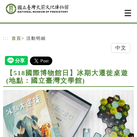
跳到主要內容
網站導覽
:::
首頁
> 活動明細
中文
【518國際博物館日】冰期大遷徙桌遊
(地點：國立臺灣文學館)