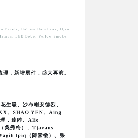
no Pacida, Ha'hem Darulivak, Iljan
vilainan, LEE Bobo, Yellow Smoke.
新梳理，新增展件，盛大再演。
、花生騷、沙布喇安德烈、
X、SHAO YEN、Aing
尤瑪．達陸、Alie
h（吳秀梅）、Tjavaus
Yagih lpiq（陳素徽）、張