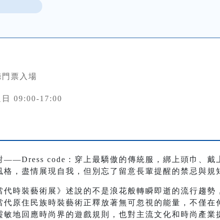
廳門票入場
 09:00-17:00
——Dress code：穿上最驕傲的傳統服，綁上頭巾、
風格，盡情展現自我，但別忘了留意長輩提醒的禁忌與規
當代時裝藝術展》述說的不是浪花般轉瞬即逝的流行趨勢
當代原住民族時裝藝術正釋放著無可忽視的能量，不僅在
靈敏地回應時尚界的遊戲規則，也對主流文化和時尚產業