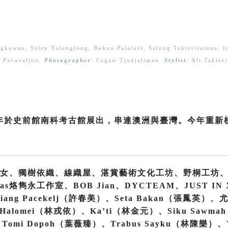
ungkuwan, Selep Yalonglong, Bukun Palalavi, Salung Takisvilainan, I
Pavavaljun.
Photographer
: Cegaw Tjudjaliman.
Stylist
: Ali Takis
22年於史前館南科考古館展出，串連澳洲與臺灣。今年重
女、獨樹依織、線織屋、湛賞藝術文化工坊、野桐工坊
烙雋永工作室、BOB Jian、DYCTEAM、JUST IN X
iang Pacekelj（許春美）、Seta Bakan（張鳳英）、
alomei（林戎依）、Ka’ti（林金元）、Siku Sawma
Tomi Dopoh（葉薇臻）、Trabus Sayku（林陳樂）、