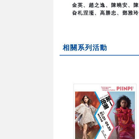
金英、趙之逸、陳曉安、陳
旮札涅灆、高勝忠、鄧雅玲
相關系列活動