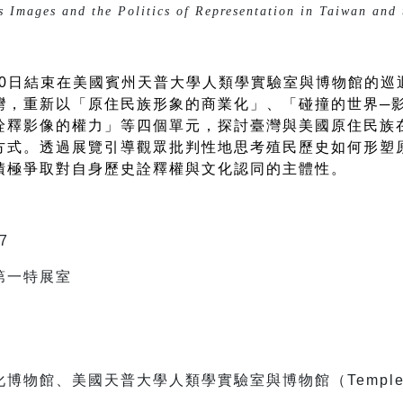
 Images and the Politics of Representation in Taiwan and 
4月30日結束在美國賓州天普大學人類學實驗室與博物館的
灣，重新以「原住民族形象的商業化」、「碰撞的世界─
詮釋影像的權力」等四個單元，探討臺灣與美國原住民族
方式。透過展覽引導觀眾批判性地思考殖民歷史如何形塑
積極爭取對自身歷史詮釋權與文化認同的主體性。
7
第一特展室
物館、美國天普大學人類學實驗室與博物館（Temple Ant